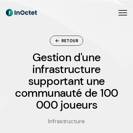
Menu
Contact
RETOUR
G
e
s
t
i
o
n
d
'
u
n
e
i
n
f
r
a
s
t
r
u
c
t
u
r
e
s
u
p
p
o
r
t
a
n
t
u
n
e
c
o
m
m
u
n
a
u
t
é
d
e
1
0
0
0
0
0
j
o
u
e
u
r
s
Infrastructure